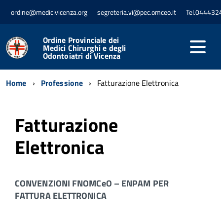
ordine@medicivicenza.org
segreteria.vi@pec.omceo.it
Tel.044432
Ordine Provinciale dei
Medici Chirurghi e degli
Odontoiatri di Vicenza
Home
Professione
Fatturazione Elettronica
Fatturazione
Elettronica
CONVENZIONI FNOMCeO – ENPAM PER
FATTURA ELETTRONICA