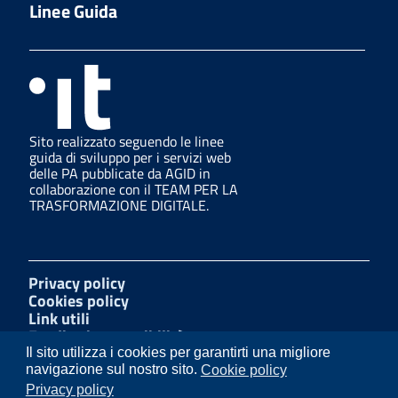
Linee Guida
Sito realizzato seguendo le linee
guida di sviluppo per i servizi web
delle PA pubblicate da AGID in
collaborazione con il TEAM PER LA
TRASFORMAZIONE DIGITALE.
Privacy policy
Cookies policy
Link utili
Feedback accessibilità
Amministrazione trasparente
Il sito utilizza i cookies per garantirti una migliore
Mappa del sito
navigazione sul nostro sito.
Cookie policy
W3C Css
Privacy policy