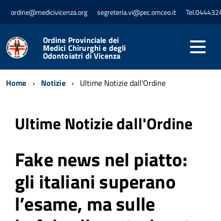
ordine@medicivicenza.org
segreteria.vi@pec.omceo.it
Tel.044432
Ordine Provinciale dei
Medici Chirurghi e degli
Odontoiatri di Vicenza
Home
Notizie
Ultime Notizie dall'Ordine
Ultime Notizie dall'Ordine
Fake news nel piatto:
gli italiani superano
l’esame, ma sulle