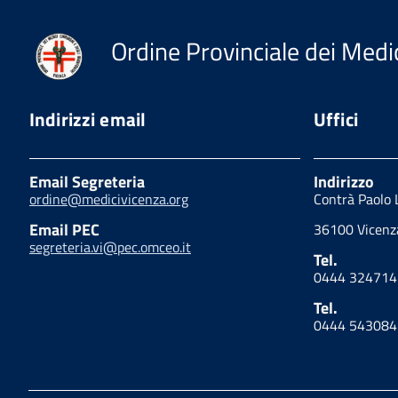
Ordine Provinciale dei Medic
Indirizzi email
Uffici
Email Segreteria
Indirizzo
ordine@medicivicenza.org
Contrà Paolo 
Email PEC
36100 Vicenza
segreteria.vi@pec.omceo.it
Tel.
0444 324714
Tel.
0444 543084