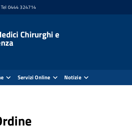
Tel 0444 324714
edici Chirurghi e
enza
ne
Servizi Online
Notizie
Ordine