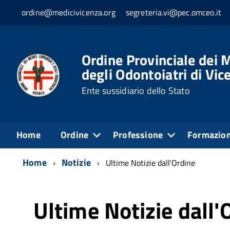
ordine@medicivicenza.org
segreteria.vi@pec.omceo.it
Ordine Provinciale dei M
degli Odontoiatri di Vic
Ente sussidiario dello Stato
Home
Ordine
Professione
Formazio
Home
Notizie
Ultime Notizie dall'Ordine
Ultime Notizie dall'