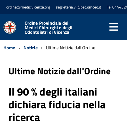
ordine@medicivicenza.org
segreteria.vi@pec.omceo.it
Tel.044432
Ordine Provinciale dei
Medici Chirurghi e degli
Odontoiatri di Vicenza
Home
Notizie
Ultime Notizie dall'Ordine
Ultime Notizie dall'Ordine
Il 90 % degli italiani
dichiara fiducia nella
ricerca