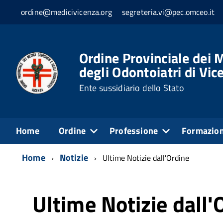
ordine@medicivicenza.org
segreteria.vi@pec.omceo.it
Ordine Provinciale dei M
degli Odontoiatri di Vic
Ente sussidiario dello Stato
Home
Ordine
Professione
Formazio
Home
Notizie
Ultime Notizie dall'Ordine
Ultime Notizie dall'