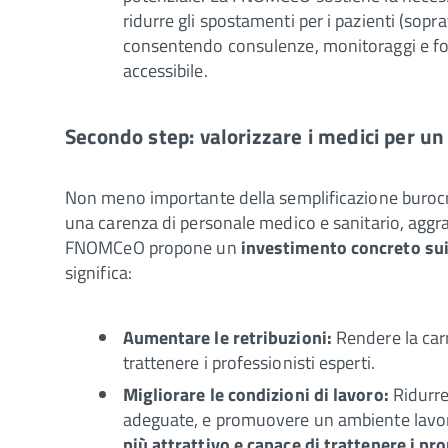
ridurre gli spostamenti per i pazienti (sopr
consentendo consulenze, monitoraggi e follo
accessibile.
Secondo step: valorizzare i medici per un
Non meno importante della semplificazione burocrat
una carenza di personale medico e sanitario, aggra
FNOMCeO propone un
investimento concreto sui m
significa:
Aumentare le retribuzioni:
Rendere la carri
trattenere i professionisti esperti.
Migliorare le condizioni di lavoro:
Ridurre 
adeguate, e promuovere un ambiente lavora
più attrattivo e capace di trattenere i pr