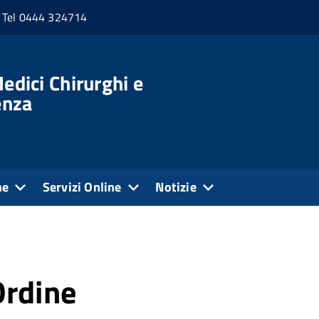
Tel 0444 324714
edici Chirurghi e
enza
ne
Servizi Online
Notizie
Ordine