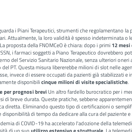
iguarda i Piani Terapeutici, strumenti che regolamentano la p
lari. Attualmente, la loro validità è spesso indeterminata o l
e. La proposta della FNOMCeO è chiara: dopo i primi
12 mesi 
l SSN, i farmaci soggetti a Piano Terapeutico dovrebbero pot
rno del Servizio Sanitario Nazionale, senza ulteriori oneri a
 del PT. Questa misura libererebbe milioni di slot nelle agend
e, invece di essere occupati da pazienti già stabilizzati e i
amente disponibili
cinque milioni di visite specialistiche
.
he per prognosi brevi
Un altro fardello burocratico per i med
nosi di breve durata. Queste pratiche, sebbene apparenteme
ica diretta. Eliminando questo tipo di certificazioni o sempl
 disponibilità di tempo da dedicare alla cura del paziente e 
demia di COVID-19 ha accelerato l'adozione della telemed
sità di un suo
utilizzo estensivo e strutturale
. La telemedi