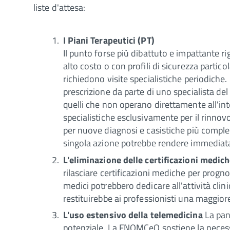
liste d'attesa:
I Piani Terapeutici (PT)
Il punto forse più dibattuto e impattante r
alto costo o con profili di sicurezza partico
richiedono visite specialistiche periodich
prescrizione da parte di uno specialista de
quelli che non operano direttamente all'inte
specialistiche esclusivamente per il rinnovo
per nuove diagnosi e casistiche più compless
singola azione potrebbe rendere immediat
L'eliminazione delle certificazioni medic
rilasciare certificazioni mediche per prog
medici potrebbero dedicare all'attività clin
restituirebbe ai professionisti una maggiore
L'uso estensivo della telemedicina
La pan
potenziale. La FNOMCeO sostiene la neces