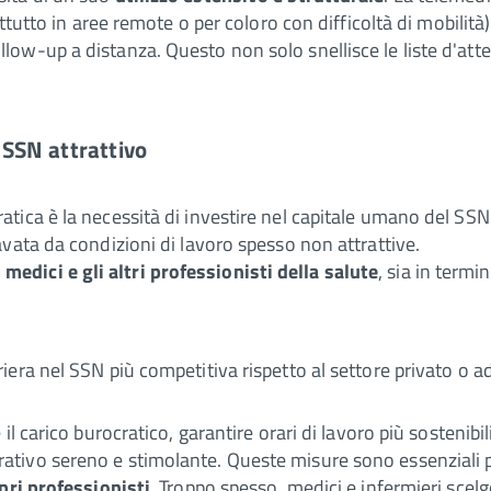
attutto in aree remote o per coloro con difficoltà di mobilità
w-up a distanza. Questo non solo snellisce le liste d'attes
 SSN attrattivo
ica è la necessità di investire nel capitale umano del SSN.
vata da condizioni di lavoro spesso non attrattive.
edici e gli altri professionisti della salute
, sia in termi
era nel SSN più competitiva rispetto al settore privato o ad a
il carico burocratico, garantire orari di lavoro più sostenibil
tivo sereno e stimolante. Queste misure sono essenziali p
opri professionisti
. Troppo spesso, medici e infermieri scelg