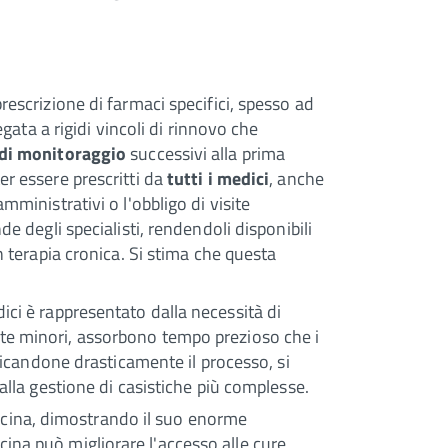
rescrizione di farmaci specifici, spesso ad
egata a rigidi vincoli di rinnovo che
di monitoraggio
successivi alla prima
er essere prescritti da
tutti i medici
, anche
mministrativi o l'obbligo di visite
e degli specialisti, rendendoli disponibili
n terapia cronica. Si stima che questa
ici è rappresentato dalla necessità di
nte minori, assorbono tempo prezioso che i
ificandone drasticamente il processo, si
alla gestione di casistiche più complesse.
icina, dimostrando il suo enorme
cina può migliorare l'accesso alle cure,