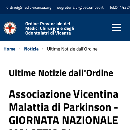
ordine@medicivicenza.org
segreteria.vi@pec.omceo.it
Tel.044432
Ordine Provinciale dei
Medici Chirurghi e degli
Odontoiatri di Vicenza
Home
Notizie
Ultime Notizie dall'Ordine
Ultime Notizie dall'Ordine
Associazione Vicentina
Malattia di Parkinson -
GIORNATA NAZIONALE