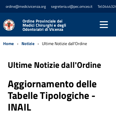
ordine@medicivicenza.org
segreteria.vi@pec.omceo.it
Tel.044432
Ordine Provinciale dei
Medici Chirurghi e degli
Odontoiatri di Vicenza
Home
Notizie
Ultime Notizie dall'Ordine
Ultime Notizie dall'Ordine
Aggiornamento delle
Tabelle Tipologiche -
INAIL