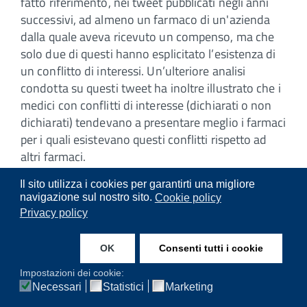
fatto riferimento, nei tweet pubblicati negli anni
successivi, ad almeno un farmaco di un'azienda
dalla quale aveva ricevuto un compenso, ma che
solo due di questi hanno esplicitato l’esistenza di
un conflitto di interessi. Un’ulteriore analisi
condotta su questi tweet ha inoltre illustrato che i
medici con conflitti di interesse (dichiarati o non
dichiarati) tendevano a presentare meglio i farmaci
per i quali esistevano questi conflitti rispetto ad
altri farmaci.
Il sito utilizza i cookies per garantirti una migliore
Sostenere l’uso di terapie in cambio di un
navigazione sul nostro sito.
Cookie policy
compenso (più o meno indiretto) si scontra con i
Privacy policy
principi etici a cui ogni medico deve attenersi.
Problemi simili si presentano quando si sostiene
OK
Consenti tutti i cookie
l’uso di rimedi meno efficaci di altri (o peggio
Impostazioni dei cookie:
inefficaci). Tali pratiche sono da ritenersi scorrette
Necessari
Statistici
Marketing
indipendentemente dai media utilizzati per