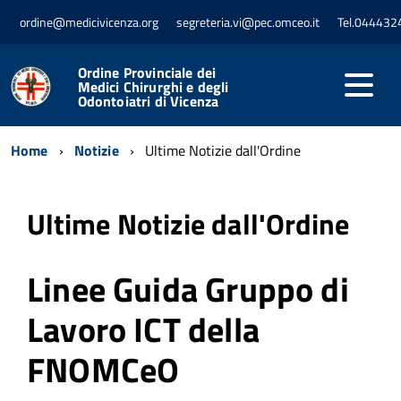
ordine@medicivicenza.org
segreteria.vi@pec.omceo.it
Tel.044432
Ordine Provinciale dei
Medici Chirurghi e degli
Odontoiatri di Vicenza
Home
Notizie
Ultime Notizie dall'Ordine
Ultime Notizie dall'Ordine
Linee Guida Gruppo di
Lavoro ICT della
FNOMCeO