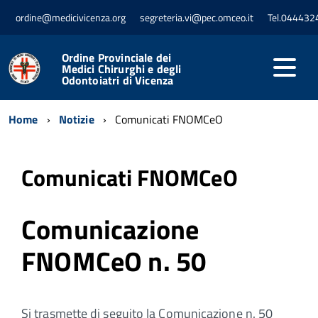
ordine@medicivicenza.org
segreteria.vi@pec.omceo.it
Tel.044432
Ordine Provinciale dei
Medici Chirurghi e degli
Odontoiatri di Vicenza
Home
Notizie
Comunicati FNOMCeO
Comunicati FNOMCeO
Comunicazione
FNOMCeO n. 50
Si trasmette di seguito la Comunicazione n. 50