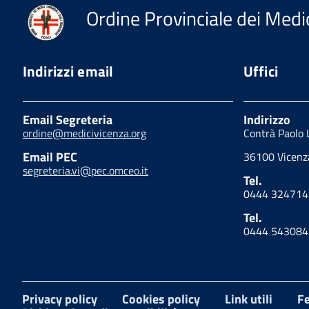
Ordine Provinciale dei Medic
Indirizzi email
Uffici
Email Segreteria
Indirizzo
ordine@medicivicenza.org
Contrà Paolo 
Email PEC
36100 Vicenza
segreteria.vi@pec.omceo.it
Tel.
0444 324714
Tel.
0444 543084
Privacy policy
Cookies policy
Link utili
Fe