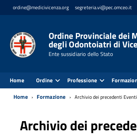
ordine@medicivicenza.org
segreteria.vi@pec.omceo.it
Ordine Provinciale dei M
degli Odontoiatri di Vic
Ente sussidiario dello Stato
Home
Ordine
Professione
Formazio
Home
Formazione
Archivio dei precedenti Eventi
Archivio dei precede