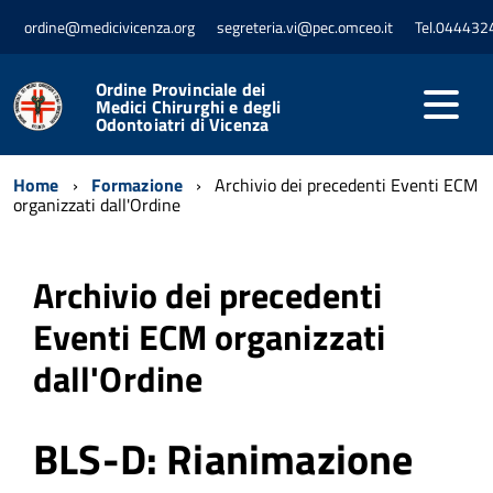
ordine@medicivicenza.org
segreteria.vi@pec.omceo.it
Tel.044432
Ordine Provinciale dei
Medici Chirurghi e degli
Odontoiatri di Vicenza
Home
Formazione
Archivio dei precedenti Eventi ECM
organizzati dall'Ordine
Archivio dei precedenti
Eventi ECM organizzati
dall'Ordine
BLS-D: Rianimazione