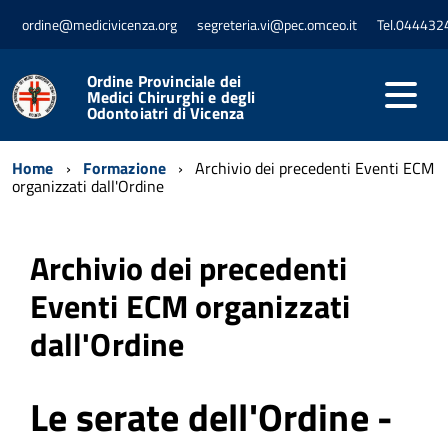
ordine@medicivicenza.org
segreteria.vi@pec.omceo.it
Tel.044432
Ordine Provinciale dei
Medici Chirurghi e degli
Odontoiatri di Vicenza
Home
Formazione
Archivio dei precedenti Eventi ECM
organizzati dall'Ordine
Archivio dei precedenti
Eventi ECM organizzati
dall'Ordine
Le serate dell'Ordine -