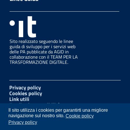
Sito realizzato seguendo le linee
guida di sviluppo per i servizi web
delle PA pubblicate da AGID in
collaborazione con il TEAM PER LA
TRASFORMAZIONE DIGITALE.
Privacy policy
Cookies policy
Link utili
Feedback accessibilità
Amministrazione trasparente
Il sito utilizza i cookies per garantirti una migliore
Mappa del sito
navigazione sul nostro sito.
Cookie policy
W3C Css
Privacy policy
Dichiarazione di accessibilità