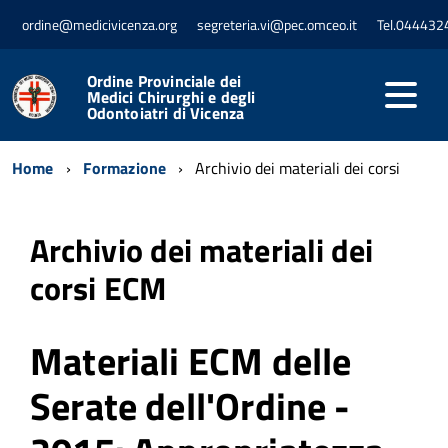
ordine@medicivicenza.org
segreteria.vi@pec.omceo.it
Tel.044432
Ordine Provinciale dei
Medici Chirurghi e degli
Odontoiatri di Vicenza
Home
Formazione
Archivio dei materiali dei corsi
Archivio dei materiali dei
corsi ECM
Materiali ECM delle
Serate dell'Ordine -