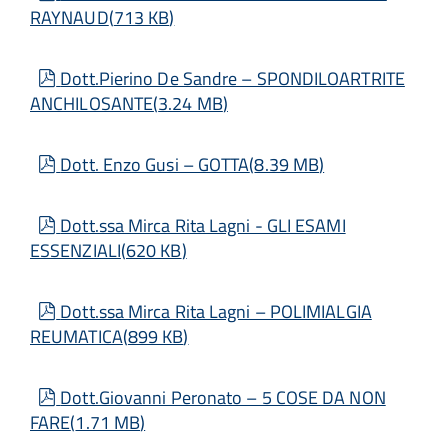
RAYNAUD
(
713 KB
)
pdf
Dott.Pierino De Sandre – SPONDILOARTRITE
ANCHILOSANTE
(
3.24 MB
)
pdf
Dott. Enzo Gusi – GOTTA
(
8.39 MB
)
pdf
Dott.ssa Mirca Rita Lagni - GLI ESAMI
ESSENZIALI
(
620 KB
)
pdf
Dott.ssa Mirca Rita Lagni – POLIMIALGIA
REUMATICA
(
899 KB
)
pdf
Dott.Giovanni Peronato – 5 COSE DA NON
FARE
(
1.71 MB
)