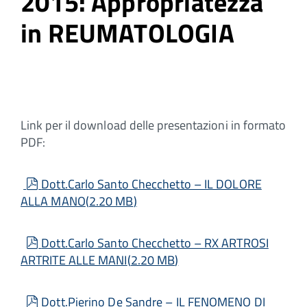
2015: Appropriatezza
in REUMATOLOGIA
Link per il download delle presentazioni in formato
PDF:
pdf
Dott.Carlo Santo Checchetto – IL DOLORE
ALLA MANO
(
2.20 MB
)
pdf
Dott.Carlo Santo Checchetto – RX ARTROSI
ARTRITE ALLE MANI
(
2.20 MB
)
pdf
Dott.Pierino De Sandre – IL FENOMENO DI