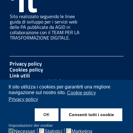
Sito realizzato seguendo le linee
guida di sviluppo per i servizi web
delle PA pubblicate da AGID in
collaborazione con il TEAM PER LA
TRASFORMAZIONE DIGITALE.
Privacy policy
Cookies policy
Link utili
Feedback accessibilità
Amministrazione trasparente
Il sito utilizza i cookies per garantirti una migliore
Mappa del sito
navigazione sul nostro sito.
Cookie policy
W3C Css
Privacy policy
Dichiarazione di accessibilità
OK
Consenti tutti i cookie
Facebook
Impostazioni dei cookie:
Necessari
Statistici
Marketing