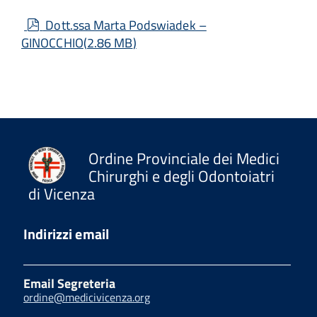
pdf
Dott.ssa Marta Podswiadek –
GINOCCHIO
(
2.86 MB
)
Ordine Provinciale dei Medici
Chirurghi e degli Odontoiatri
di Vicenza
Indirizzi email
Email Segreteria
ordine@medicivicenza.org