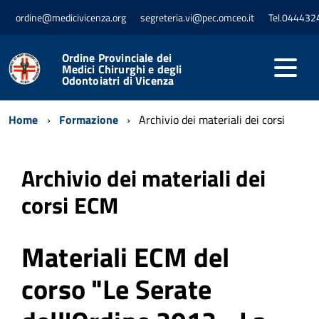
ordine@medicivicenza.org
segreteria.vi@pec.omceo.it
Tel.044432
Ordine Provinciale dei
Medici Chirurghi e degli
Odontoiatri di Vicenza
Home
Formazione
Archivio dei materiali dei corsi
Archivio dei materiali dei
corsi ECM
Materiali ECM del
corso "Le Serate