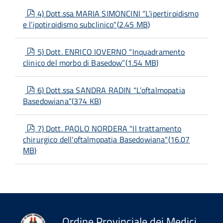
pdf
4) Dott.ssa MARIA SIMONCINI “L’ipertiroidismo
e l’ipotiroidismo subclinico"
(
2.45 MB
)
pdf
5) Dott. ENRICO IOVERNO “Inquadramento
clinico del morbo di Basedow”
(
1.54 MB
)
pdf
6) Dott.ssa SANDRA RADIN “L’oftalmopatia
Basedowiana”
(
374 KB
)
pdf
7) Dott. PAOLO NORDERA "Il trattamento
chirurgico dell'oftalmopatia Basedowiana"
(
16.07
MB
)
Ordine Provinciale dei Medici