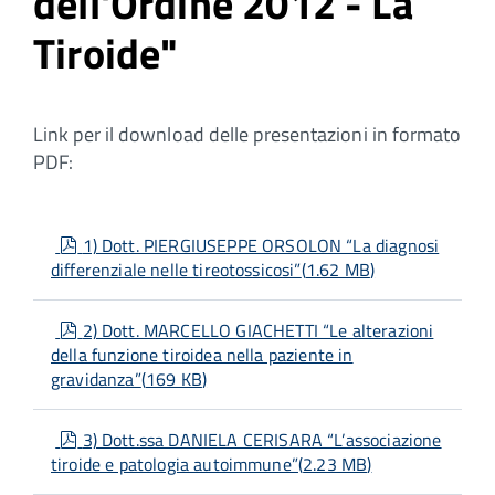
dell'Ordine 2012 - La
Tiroide"
Link per il download delle presentazioni in formato
PDF:
pdf
1) Dott. PIERGIUSEPPE ORSOLON “La diagnosi
differenziale nelle tireotossicosi”
(
1.62 MB
)
pdf
2) Dott. MARCELLO GIACHETTI “Le alterazioni
della funzione tiroidea nella paziente in
gravidanza”
(
169 KB
)
pdf
3) Dott.ssa DANIELA CERISARA “L’associazione
tiroide e patologia autoimmune”
(
2.23 MB
)